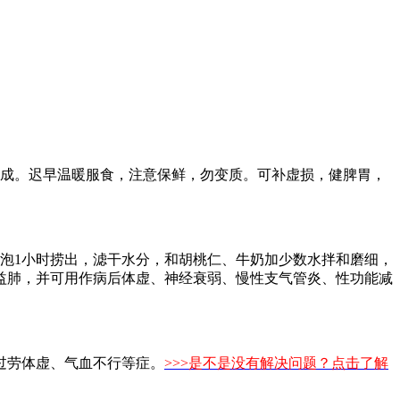
即成。迟早温暖服食，注意保鲜，勿变质。可补虚损，健脾胃，
浸泡1小时捞出，滤干水分，和胡桃仁、牛奶加少数水拌和磨细，
益肺，并可用作病后体虚、神经衰弱、慢性支气管炎、性功能减
过劳体虚、气血不行等症。
>>>是不是没有解决问题？点击了解