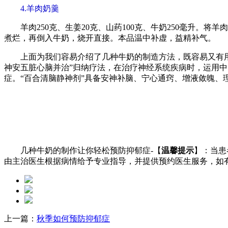
4.羊肉奶羹
羊肉250克、生姜20克、山药100克、牛奶250毫升。将
煮烂，再倒入牛奶，烧开直接。本品温中补虚，益精补气。
上面为我们容易介绍了几种牛奶的制造方法，既容易又有用。
神安五脏心脑并治”归纳疗法，在治疗神经系统疾病时，运用
症。“百合清脑静神剂”具备安神补脑、宁心通窍、增液敛魄、
几种牛奶的制作让你轻松预防抑郁症-【
温馨提示
】：当患
由主治医生根据病情给予专业指导，并提供预约医生服务，如
上一篇：
秋季如何预防抑郁症