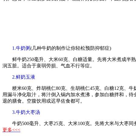
1.牛奶粥
(几种牛奶的制作让你轻松预防抑郁症)
鲜牛奶250毫升、大米60克、白糖适量。先将大米煮成半
润五脏。适合于衰弱劳损、气血不行等症。
2.鲜奶玉液
粳米60克、炸胡桃仁80克、生胡桃仁45克、白糖12克、
用漏斗净化取汁，将汁倒入锅内加水煮沸，参加白糖拌和，待
退的膳食。空腹饮用或迟早佐食都可。
3.牛奶大枣汤
牛奶500毫升、大枣25克、大米100克。先将大米与大枣
更多<<<