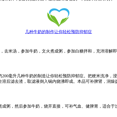
几种牛奶的制作让你轻松预防抑郁症
熟，去米汤，参加牛奶，文火煮成粥，参加白糖拌和，充沛溶解
牛奶200毫升几种牛奶的制造让你轻松预防抑郁症。把粳米洗净，
全溶后滤去渣，取滤液倒入锅内烧沸即成。本品可补脾肾，润燥
同煮成粥，然后参加牛奶，烧开直接，可补气血、健脾胃，适合于