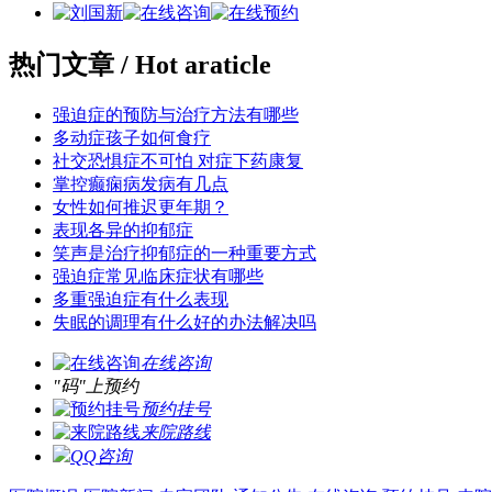
热门文章
/ Hot araticle
强迫症的预防与治疗方法有哪些
多动症孩子如何食疗
社交恐惧症不可怕 对症下药康复
掌控癫痫病发病有几点
女性如何推迟更年期？
表现各异的抑郁症
笑声是治疗抑郁症的一种重要方式
强迫症常见临床症状有哪些
多重强迫症有什么表现
失眠的调理有什么好的办法解决吗
在线咨询
"码"上预约
预约挂号
来院路线
QQ咨询