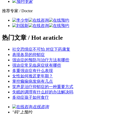
预约专家
推荐专家
/ Doctor
热门文章
/ Hot araticle
社交恐惧症不可怕 对症下药康复
表现各异的抑郁症
强迫症的预防与治疗方法有哪些
强迫症常见临床症状有哪些
多重强迫症有什么表现
女性如何推迟更年期？
掌控癫痫病发病有几点
笑声是治疗抑郁症的一种重要方式
失眠的调理有什么好的办法解决吗
多动症孩子如何食疗
在线咨询
"码"上预约